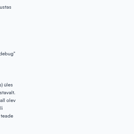
austas
"debug"
) üles
tavalt.
ll olev
li
 teade