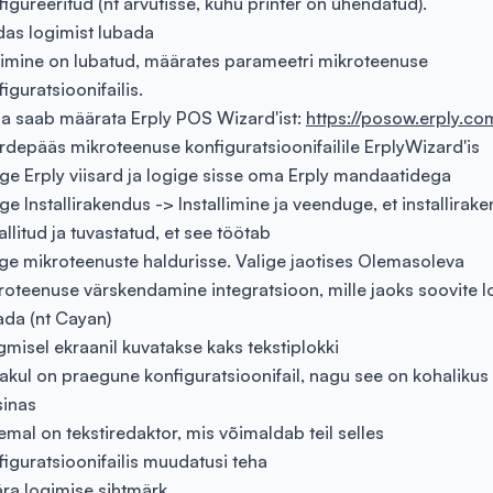
figureeritud (nt arvutisse, kuhu printer on ühendatud).
das logimist lubada
imine on lubatud, määrates parameetri mikroteenuse
iguratsioonifailis.
a saab määrata Erply POS Wizard'ist:
https://posow.erply.co
rdepääs mikroteenuse konfiguratsioonifailile ErplyWizard'is
ge Erply viisard ja logige sisse oma Erply mandaatidega
ge Installirakendus -> Installimine ja veenduge, et installirak
allitud ja tuvastatud, et see töötab
ge mikroteenuste haldurisse. Valige jaotises Olemasoleva
roteenuse värskendamine integratsioon, mille jaoks soovite l
ada (nt Cayan)
gmisel ekraanil kuvatakse kaks tekstiplokki
akul on praegune konfiguratsioonifail, nagu see on kohalikus
inas
emal on tekstiredaktor, mis võimaldab teil selles
figuratsioonifailis muudatusi teha
ra logimise sihtmärk