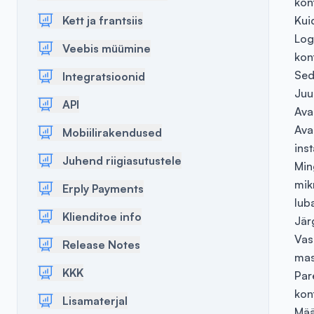
kon
Kett ja frantsiis
Kui
Log
Veebis müümine
konf
Sed
Integratsioonid
Juu
API
Ava
Ava
Mobiilirakendused
inst
Juhend riigiasutustele
Min
mik
Erply Payments
lub
Klienditoe info
Jär
Vas
Release Notes
mas
KKK
Par
kon
Lisamaterjal
Mää