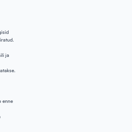
gisid
iratud.
li ja
tatakse.
b enne
a