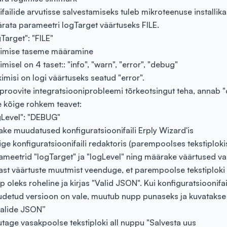
ifailide arvutisse salvestamiseks tuleb mikroteenuse installik
rata parameetri logTarget väärtuseks FILE.
Target": "FILE"
imise taseme määramine
misel on 4 taset:: "info", "warn", "error", "debug"
kimisi on logi väärtuseks seatud "error".
 proovite integratsiooniprobleemi tõrkeotsingut teha, annab 
le kõige rohkem teavet:
gLevel": "DEBUG"
ake muudatused konfiguratsioonifaili Erply Wizard'is
ige konfiguratsioonifaili redaktoris (parempoolses tekstiplokis
ameetrid "logTarget" ja "logLevel" ning määrake väärtused vas
ast väärtuste muutmist veenduge, et parempoolse tekstiploki a
p oleks roheline ja kirjas "Valid JSON". Kui konfiguratsioonifai
detud versioon on vale, muutub nupp punaseks ja kuvatakse
valide JSON”
utage vasakpoolse tekstiploki all nuppu "Salvesta uus