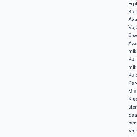
Erp
Kui
Ava
Vaj
Sis
Ava
mik
Kui
mik
Kui
Par
Min
Kle
üle
Saat
nim
Vaj