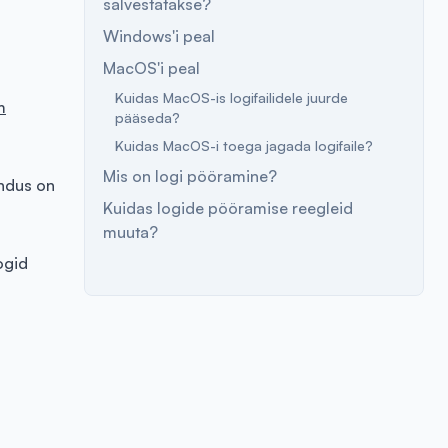
salvestatakse?
Windows'i peal
MacOS'i peal
Kuidas MacOS-is logifailidele juurde
m
pääseda?
Kuidas MacOS-i toega jagada logifaile?
Mis on logi pööramine?
endus on
Kuidas logide pööramise reegleid
muuta?
ogid