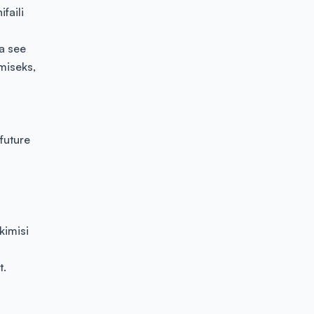
faili
a see
miseks,
future
ikimisi
t.