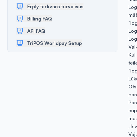
Erply tarkvara turvalisus
Log
mää
Billing FAQ
"log
API FAQ
Log
Logi
TriPOS Worldpay Setup
Vai
Kui
tei
"lo
Lük
Ots
par
Pär
nup
muu
„In
Vaj