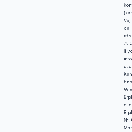
kon
(sal
Vaj
on 
et 
⚠️ 
If 
inf
usa
Kuh
See 
Win
Erpl
alla
Erp
Nt:
Mac