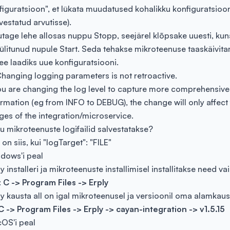
figuratsioon", et lükata muudatused kohalikku konfiguratsiooni
vestatud arvutisse).
utage lehe allosas nuppu Stopp, seejärel klõpsake uuesti, kun
lülitunud nupule Start. Seda tehakse mikroteenuse taaskäivita
see laadiks uue konfiguratsiooni.
Changing logging parameters is not retroactive.
you are changing the log level to capture more comprehensive
ormation (eg from INFO to DEBUG), the change will only affect 
ges of the integration/microservice.
u mikroteenuste logifailid salvestatakse?
on siis, kui "logTarget": "FILE"
dows'i peal
y installeri ja mikroteenuste installimisel installitakse need va
:
C -> Program Files -> Erply
ly kausta all on igal mikroteenusel ja versioonil oma alamkaus
C -> Program Files -> Erply -> cayan-integration -> v1.5.15
OS'i peal