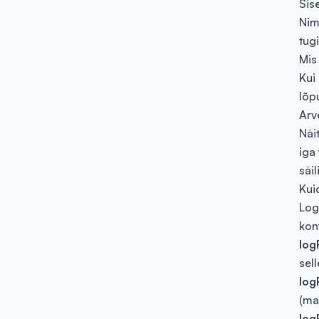
Sis
Nim
tug
Mis
Kui 
lõpu
Arv
Näit
iga
säil
Kui
Log
konf
log
sel
log
(ma
log