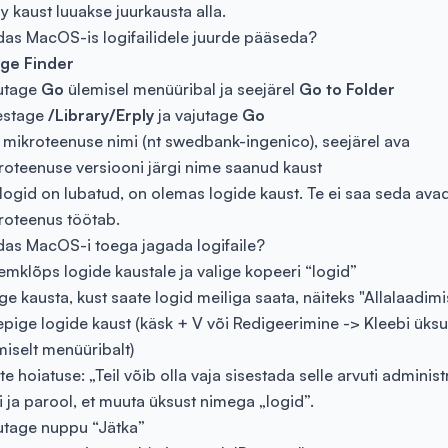
ly kaust luuakse juurkausta alla.
das MacOS-is logifailidele juurde pääseda?
ge Finder
utage
Go
ülemisel menüüribal ja seejärel
Go to
Folder
estage
/Library/Erply
ja vajutage
Go
 mikroteenuse nimi (nt swedbank-ingenico), seejärel ava
roteenuse versiooni järgi nime saanud kaust
 logid on lubatud, on olemas logide kaust. Te ei saa seda avad
roteenus töötab.
das MacOS-i toega jagada logifaile?
emklõps logide kaustale ja valige kopeeri “logid”
ge kausta, kust saate logid meiliga saata, näiteks "Allalaadim
epige logide kaust (käsk + V või Redigeerimine -> Kleebi üks
miselt menüüribalt)
e hoiatuse: „Teil võib olla vaja sisestada selle arvuti administ
i ja parool, et muuta üksust nimega „logid”.
utage nuppu “Jätka”