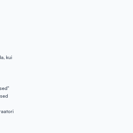
a, kui
ised"
used
raatori