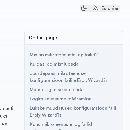
Toggle dark/light t
Estonian
On this page
Mis on mikroteenuste logifailid?
Kuidas logimist lubada
Juurdepääs mikroteenuse
konfiguratsioonifailile ErplyWizard'is
Määra logimise sihtmärk
Logimise taseme määramine
Lükake muudatused konfiguratsioonifaili
n eriti
Erply Wizard'is
uks.
a on
Kuhu mikroteenuste logifailid