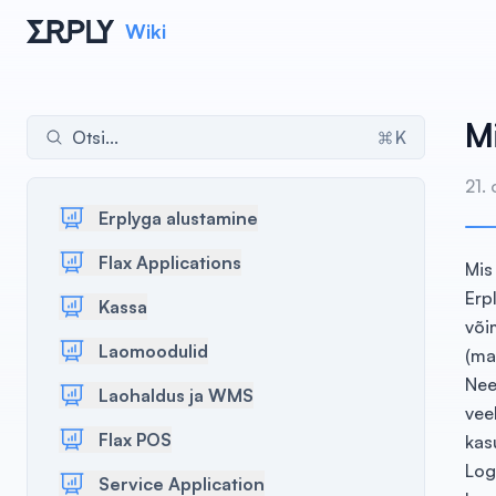
Wiki
Mi
Otsi...
K
21.
Erplyga alustamine
Flax Applications
Mis
Erp
Kassa
või
Laomoodulid
(ma
Nee
Laohaldus ja WMS
vee
Flax POS
kas
Logi
Service Application