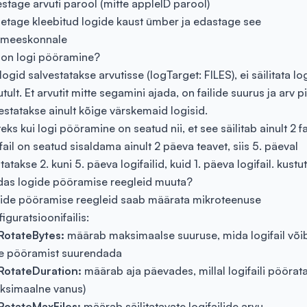
estage arvuti parool (mitte appleID parool)
etage kleebitud logide kaust ümber ja edastage see
imeeskonnale
 on logi pööramine?
logid salvestatakse arvutisse (​logTarget: FILES), ei säilitata lo
tult. Et arvutit mitte segamini ajada, on failide suurus ja arv pi
estatakse ainult kõige värskemaid logisid.
eks kui logi pööramine on seatud nii, et see säilitab ainult 2 fai
 fail on seatud sisaldama ainult 2 päeva teavet, siis 5. päeval
itatakse 2. kuni 5. päeva logifailid, kuid 1. päeva logifail. kustu
das logide pööramise reegleid muuta?
ide pööramise reegleid saab määrata mikroteenuse
iguratsioonifailis:
RotateBytes:
määrab maksimaalse suuruse, mida logifail või
le pööramist suurendada
RotateDuration:
määrab aja päevades, millal logifaili pöörat
ksimaalne vanus)
RotateMaxFiles:
määrab säilitatavate logifailide arvu