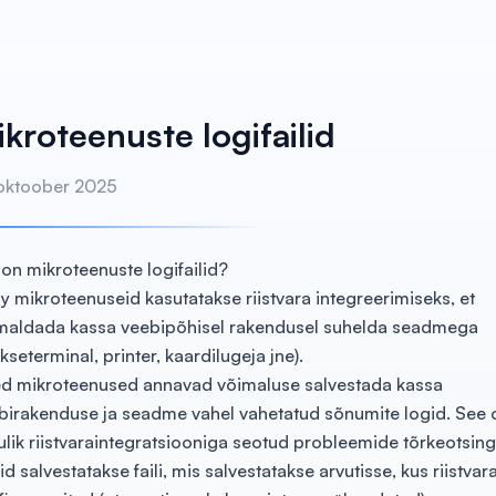
kroteenuste logifailid
 oktoober 2025
 on mikroteenuste logifailid?
ly mikroteenuseid kasutatakse riistvara integreerimiseks, et
maldada kassa veebipõhisel rakendusel suhelda seadmega
kseterminal, printer, kaardilugeja jne).
d mikroteenused annavad võimaluse salvestada kassa
birakenduse ja seadme vahel vahetatud sõnumite logid. See o
ulik riistvaraintegratsiooniga seotud probleemide tõrkeotsing
d salvestatakse faili, mis salvestatakse arvutisse, kus riistvar