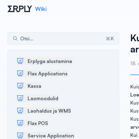
Wiki
K
Otsi...
K
ar
Erplyga alustamine
18.
Flax Applications
Kassa
Kui
Loe 
Laomoodulid
Kust
Laohaldus ja WMS
Kus
Kus
Flax POS
arv
Kui 
Service Application