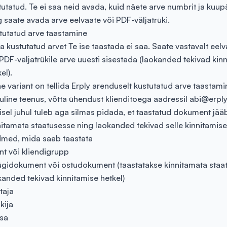
tutatud. Te ei saa neid avada, kuid näete arve numbrit ja kuu
g saate avada arve eelvaate või PDF-väljatrüki.
tutatud arve taastamine
a kustutatud arvet Te ise taastada ei saa. Saate vastavalt eelv
 PDF-väljatrükile arve uuesti sisestada (laokanded tekivad kin
el).
ne variant on tellida Erply arenduselt kustutatud arve taastami
suline teenus, võtta ühendust klienditoega aadressil
abi@erpl
lisel juhul tuleb aga silmas pidada, et taastatud dokument jää
nitamata staatusesse ning laokanded tekivad selle kinnitamise
med, mida saab taastata
ent või kliendigrupp
gidokument või ostudokument (taastatakse kinnitamata staat
kanded tekivad kinnitamise hetkel)
taja
kija
sa