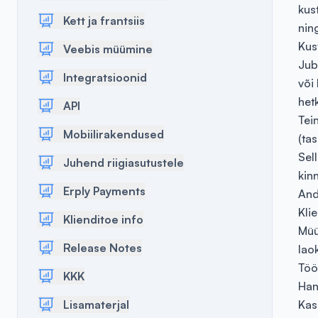
kus
Kett ja frantsiis
nin
Kus
Veebis müümine
Jub
Integratsioonid
või
hetk
API
Tei
Mobiilirakendused
(ta
Sel
Juhend riigiasutustele
kin
Erply Payments
And
Kli
Klienditoe info
Müü
Release Notes
lao
Töö
KKK
Han
Lisamaterjal
Kas