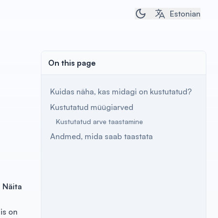
Toggle dark/light t
Estonian
On this page
Kuidas näha, kas midagi on kustutatud?
Kustutatud müügiarved
Kustutatud arve taastamine
Andmed, mida saab taastata
 Näita
mis on