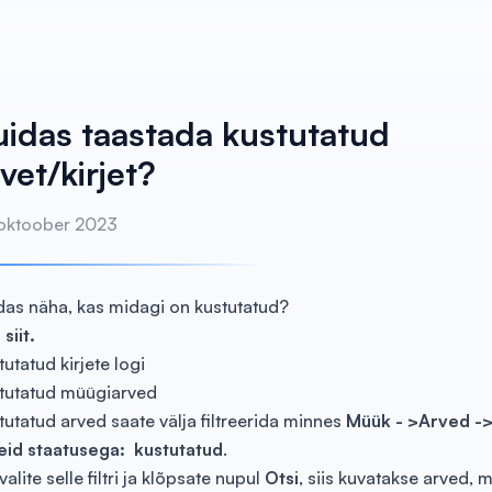
uidas taastada kustutatud
vet/kirjet?
 oktoober 2023
das näha, kas midagi on kustutatud?
siit.
utatud kirjete logi
tutatud müügiarved
tutatud arved saate välja filtreerida minnes
Müük - >Arved ->
eid staatusega: kustutatud
.
valite selle filtri ja klõpsate nupul
Otsi
, siis kuvatakse arved, 