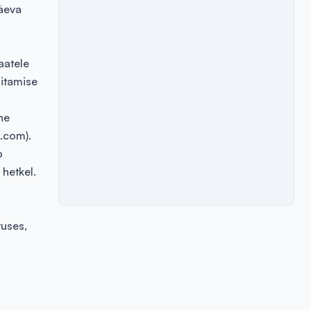
päeva
aatele
nitamise
ne
y.com
).
b
 hetkel.
uses,