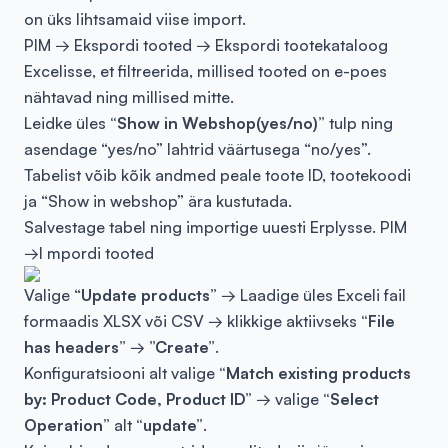
on üks lihtsamaid viise import.
PIM → Ekspordi tooted → Ekspordi tootekataloog
Excelisse, et filtreerida, millised tooted on e-poes
nähtavad ning millised mitte.
Leidke üles
“Show in Webshop(yes/no)”
tulp ning
asendage “yes/no” lahtrid väärtusega “no/yes”.
Tabelist võib kõik andmed peale toote ID, tootekoodi
ja “Show in webshop” ära kustutada.
Salvestage tabel ning importige uuesti Erplysse. PIM
→I mpordi tooted
Valige “
Update products”
→ Laadige üles Exceli fail
formaadis XLSX või CSV → klikkige aktiivseks
“File
has headers”
→
”Create”
.
Konfiguratsiooni alt valige
“Match existing products
by: Product Code, Product ID”
→ valige
“Select
Operation”
alt
“update”
.