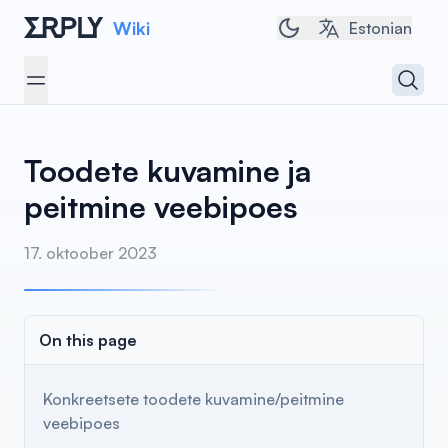
Wiki
Toggle dark/light t
Estonian
Open 
Open menu
Toodete kuvamine ja
peitmine veebipoes
17. oktoober 2023
On this page
Konkreetsete toodete kuvamine/peitmine
veebipoes