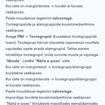
Kui säte on märgistamata → toodet ei kuvata
veebipoes.
Peale muudatuse tegemist
salvestage.
Tootegruppide ja alamgruppide kuvamine/peitmine
veebipoes
Avage
PIM
→
Tootegrupid
. Kuvatakse tootegruppide
loend. Tootegrupi kõrval olevatele rippmenüü nooltele
vajutades saate avada alamgrupid. Tehke parem
hiireklõps tootegrupil, mida soovite muuta ja vajutage
“Muuda”
. Leidke
“Näita e-poes”
säte.
Kui säte on märgistatud → tootegrupp/alamgrupp
kuvatakse veebipoes.
Kui säte on märgistamata → tootegruppi/alamgruppi
ei kuvata veebipoes.
Peale muudatuse tegemist
salvestage.
Impordiga toodete kuvamine/peitmine veebipoes
“Näita e-poes” linnukeste massiliseks eemaldamiseks