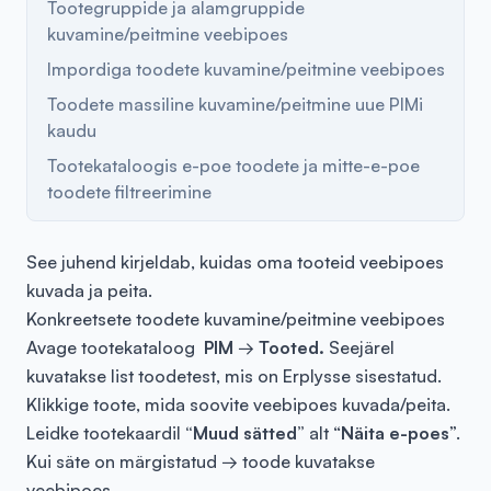
Tootegruppide ja alamgruppide
kuvamine/peitmine veebipoes
Impordiga toodete kuvamine/peitmine veebipoes
Toodete massiline kuvamine/peitmine uue PIMi
kaudu
Tootekataloogis e-poe toodete ja mitte-e-poe
toodete filtreerimine
See juhend kirjeldab, kuidas oma tooteid veebipoes
kuvada ja peita.
Konkreetsete toodete kuvamine/peitmine veebipoes
Avage tootekataloog
PIM
→
Tooted.
Seejärel
kuvatakse list toodetest, mis on Erplysse sisestatud.
Klikkige toote, mida soovite veebipoes kuvada/peita.
Leidke tootekaardil
“Muud sätted”
alt “
Näita e-poes
”.
Kui säte on märgistatud → toode kuvatakse
veebipoes.