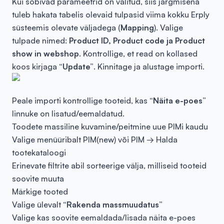
Kui sobivad parameetrid on valitud, siis järgmisena
tuleb hakata tabelis olevaid tulpasid viima kokku Erply
süsteemis olevate väljadega (
Mapping
). Valige
tulpade nimed:
Product ID, Product code ja Product
show in webshop
. Kontrollige, et read on kollased
koos kirjaga
“Update”
. Kinnitage ja alustage importi.
Peale importi kontrollige tooteid, kas
“Näita e-poes”
linnuke on lisatud/eemaldatud.
Toodete massiline kuvamine/peitmine uue PIMi kaudu
Valige menüüribalt PIM(new) või PIM → Halda
tootekataloogi
Erinevate filtrite abil sorteerige välja, milliseid tooteid
soovite muuta
Märkige tooted
Valige ülevalt
“Rakenda massmuudatus”
Valige kas soovite eemaldada/lisada näita e-poes