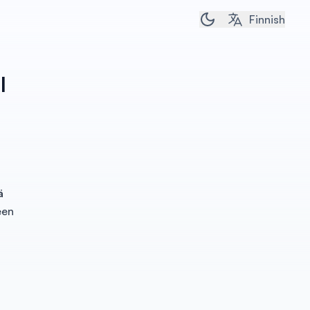
Toggle dark/light 
Finnish
l
ä
een