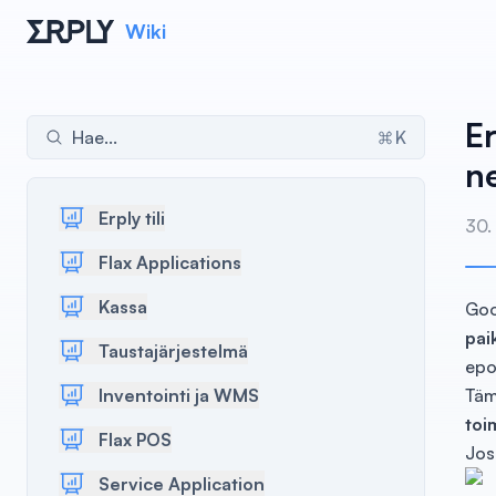
Wiki
E
Hae...
K
n
Erply tili
30.
Flax Applications
Kassa
Goo
paik
Taustajärjestelmä
epo
Inventointi ja WMS
Täm
toi
Flax POS
Jos
Service Application