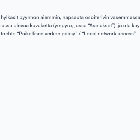
 hylkäsit pyynnön aiemmin, napsauta osoiterivin vasemmass
nassa olevaa kuvaketta (ympyrä, jossa “Asetukset”), ja ota kä
htoehto “Paikallisen verkon pääsy” / “Local network access”