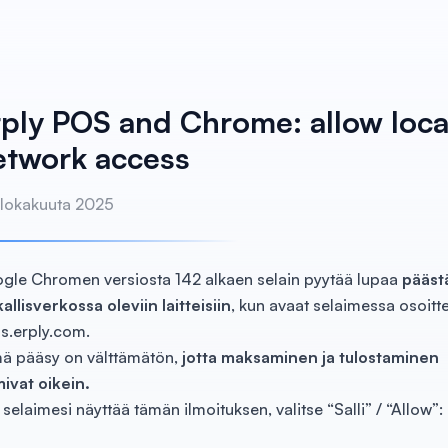
rply POS and Chrome: allow loca
etwork access
 lokakuuta 2025
gle Chromen versiosta 142 alkaen selain pyytää lupaa
pääst
allisverkossa oleviin laitteisiin
, kun avaat selaimessa osoitt
s.erply.com.
ä pääsy on välttämätön,
jotta maksaminen ja tulostaminen
mivat oikein.
 selaimesi näyttää tämän ilmoituksen, valitse “Salli” / “Allow”: